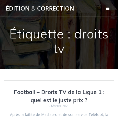
Skip
ÉDITION
&
CORRECTION
to
content
Étiquette :
droits
tv
Football – Droits TV de la Ligue 1 :
quel est le juste prix ?
9 février 2023
Après la faillite de Mediapro et de son service Téléfoot, la