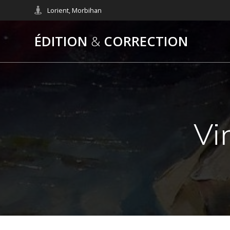
Skip
Lorient, Morbihan
to
content
ÉDITION
&
CORRECTION
Vi