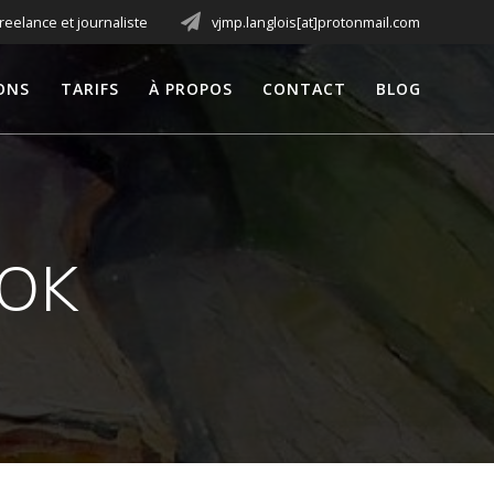
freelance et journaliste
vjmp.langlois[at]protonmail.com
ONS
TARIFS
À PROPOS
CONTACT
BLOG
_OK