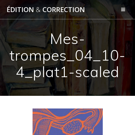
Skip
ÉDITION
&
CORRECTION
to
content
Mes-
trompes_04_10-
4_plat1-scaled