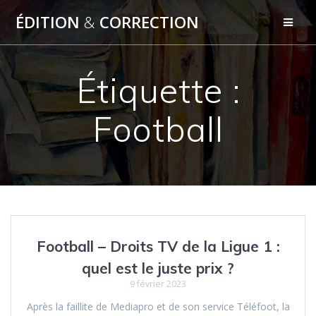
Skip
ÉDITION
&
CORRECTION
to
content
Étiquette :
Football
Football – Droits TV de la Ligue 1 :
quel est le juste prix ?
9 février 2023
Après la faillite de Mediapro et de son service Téléfoot, la