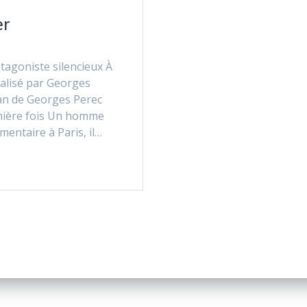
er
otagoniste silencieux À
éalisé par Georges
an de Georges Perec
remière fois Un homme
mentaire à Paris, il…