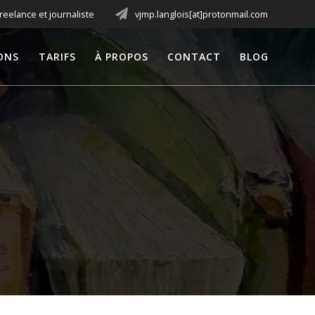
freelance et journaliste
vjmp.langlois[at]protonmail.com
ONS
TARIFS
À PROPOS
CONTACT
BLOG