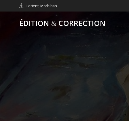
Skip
Lorient, Morbihan
to
content
ÉDITION
&
CORRECTION